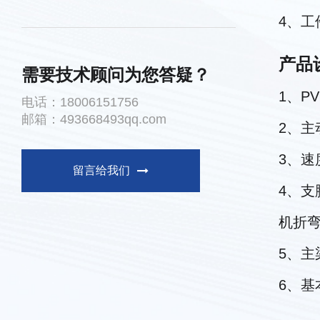
4、
产品
需要技术顾问为您答疑？
1、P
电话：
18006151756
邮箱：493668493qq.com
2、
3、
留言给我们
4、
机折
5、
6、基