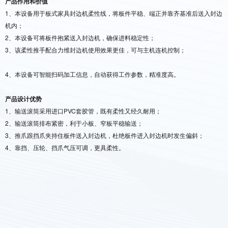
产品作用和价值
1、本设备用于板式家具封边机柔性线，将板件平稳、端正并靠齐基准后送入封边
机内；
2、本设备可将板件抱紧送入封边机，确保进料稳定性；
3、该柔性推手配合力维封边机使用效果更佳，可与主机连机控制；
4、本设备可智能扫码加工信息，自动获得工作参数，精准度高。
产品设计优势
1、输送滚筒采用进口PVC套胶管，既有柔性又经久耐用；
2、输送滚筒排布紧密，利于小板、窄板平稳输送；
3、推爪跟挡爪夹持住板件送入封边机，杜绝板件进入封边机时发生偏斜；
4、靠挡、压轮、挡爪气压可调，更具柔性。